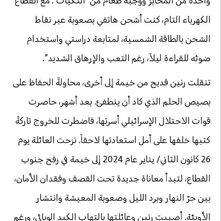
واحدة من المخابز ووجبة طعام من ‘التكيات’. مع انقطاع
الكهرباء التام، كنت أشحن هاتفي بصعوبة عبر نقاط
الشحن بالطاقة الشمسية، لمتابعة دراستي واستخدام
ضوئه للقراءة ليلاً، رغم التعب والإرهاق الشديد”.
تنقلت رنين قديح من خيمة إلى أخرى، محاولةً الحفاظ على
بصيص الحلم الذي كاد أن ينطفئ. بعد أشهر، حاصرت
قوات الاحتلال الإسرائيلي أسرتها، فاضطرت للخروج تاركةً
كتبها خلفها على أمل استعادتها لاحقاً. نزحت العائلة يوم
26 كانون الثاني/ يناير عام 2024 إلى خيمة في رفح جنوب
القطاع، لتبدأ معاناة جديدة تحت القصف وفقدان الأمان،
بين حرّ النهار وبرد الليل وصعوبة المعيشة وانتشار
الأوبئة. أصيبت رنين وعائلتها بالتهاب الكبد الوبائي، ورغم