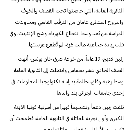
الثانوية العامة، التي خاضتها تحت القصف والخوف
والنزوح المتكرر. عامان من الترقّب القاسي ومحاولات
الدراسة عن بُعد وسط انقطاع الكهرباء وشح الإنترنت، وفي
قلب إبادة جماعية طالت غزة، لم تُطفئ عزيمتها.
رنين قديح، 19 عاماً، من خزاعة شرق خان يونس، أنهت
الصف الحادي عشر بحماس وانتقلت إلى الثانوية العامة
وسط رهبة وقلق، حالمةً بدراسة تكنولوجيا المعلومات في
إحدى جامعات الجزائر، بلد والدها.
تلقت رنين دعماً وتشجيعاً كبيراً من أسرتها، كونها الابنة
الكبرى وأول تجربة للعائلة في الثانوية العامة، فطمحت أن
تكون من الأوائل وترفع اسم عائلتها بفخر.