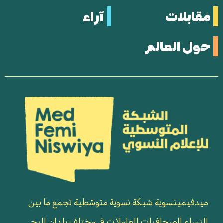
مقابلات
آراء
حول العالم
ميدفيمينسوية شبكة نسوية متوسّطية تجمع ما بين
النساء الصحافيات العاملات في مختلف بلدان البحر