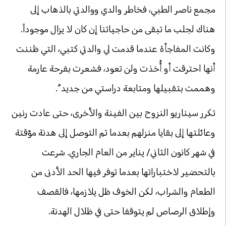
مجمع ناصر الطبي، فخاطر والدي ووالدتي بالذهاب إلى
هناك لجلب ما تبقى من حاجياتنا إن كان لا يزال موجوداً.
وكانت المفاجأة عندما قدمت لي والدتي كتبي، التي ظننت
أنها احترقت أو أُخذت ولن تعود، فشعرت بفرحة عارمة
وهممت بتقبيلها ومتابعة دراستي من جديد”.
تكرر سيناريو النزوح بين الفينة والأخرى، حتى عادت رنين
وعائلتها إلى بقايا منزلهم بعدما تم التوصل إلى هدنة مؤقتة
في شهر كانون الثاني/ يناير من العام الجاري. شرعت
بالتحضير لاختباراتها بعدما توفر فيها الحد الأدنى من
الطعام والشراب، لكن الخوف ظل يلازمها، فالقصف
وإطلاق الرصاص لم يتوقفا حتى في ظلال الهدنة.