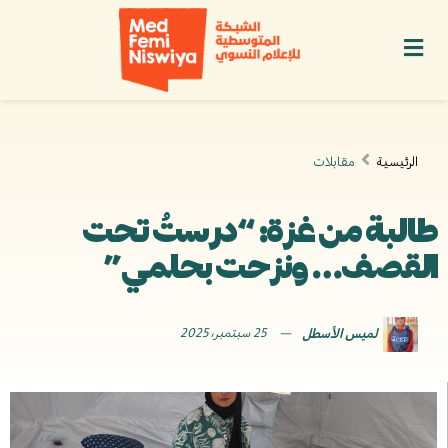
الرئيسية
مقابلات
طالبة من غزة: “درستُ تحت
القصف… ونزحت بحلمي”
لميس الأسطل
25 سبتمبر، 2025