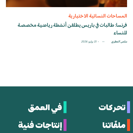
المساحات النسائية الاختيارية
فرنسا: طالبات في باريس يطلقن أنشطة رياضية مخصصة
للنساء
سلمى المطري
15 يوليو، 2026
تحركات
في العمق
ملفّاتنا
إنتاجات فنية