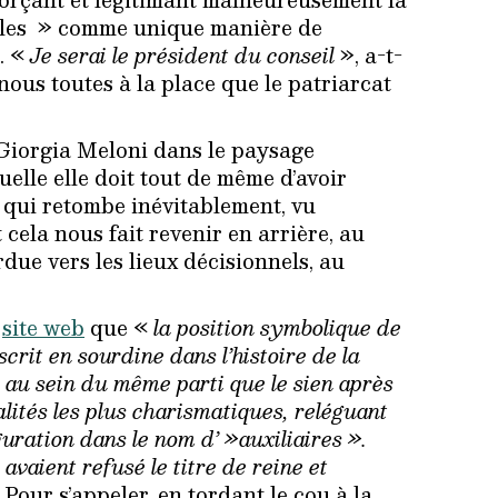
illes » comme unique manière de
e. «
Je serai le président du conseil
», a-t-
 nous toutes à la place que le patriarcat
 Giorgia Meloni dans le paysage
uelle elle doit tout de même d’avoir
se qui retombe inévitablement, vu
 cela nous fait revenir en arrière, au
rdue vers les lieux décisionnels, au
n
site web
que «
la position symbolique de
scrit en sourdine dans l’histoire de la
eu au sein du même parti que le sien après
lités les plus charismatiques, reléguant
guration dans le nom d’ »auxiliaires ».
avaient refusé le titre de reine et
Pour s’appeler, en tordant le cou à la