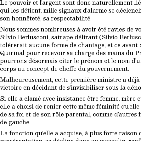
Le pouvoir et l’argent sont donc naturellement li
qui les détient, mille signaux d’alarme se déclench
son honnêteté, sa respectabilité.
Nous sommes nombreuses à avoir été ravies de voi
Silvio Berlusconi, satrape délirant (Silvio Berlusc
tolérerait aucune forme de chantage, et ce avant d
Quirinal pour recevoir sa charge des mains du Pr
pourrons désormais citer le prénom et le nom d’
corps au concept de cheffe du gouvernement.
Malheureusement, cette première ministre a déjà
victoire en décidant de s’invisibiliser sous la dé
Si elle a clamé avec insistance être femme, mère et
elle a choisi de renier cette même féminité qu’ell
de sa foi et de son rôle parental, comme d’autres f
de gauche.
La fonction qu’elle a acquise, à plus forte raison 
représentation, se décline donc au masculin, ren