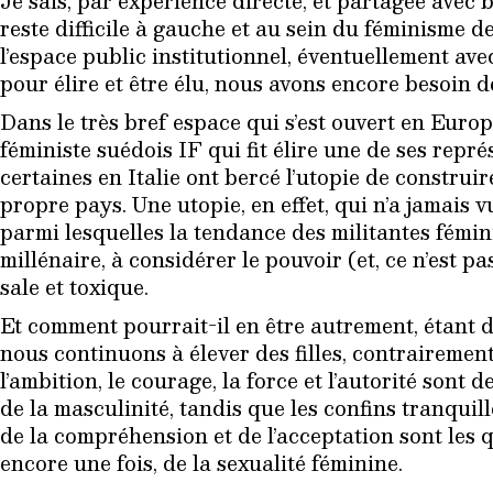
Je sais, par expérience directe, et partagée avec 
reste difficile à gauche et au sein du féminisme d
l’espace public institutionnel, éventuellement ave
pour élire et être élu, nous avons encore besoin de
Dans le très bref espace qui s’est ouvert en Europe
féministe suédois IF qui fit élire une de ses rep
certaines en Italie ont bercé l’utopie de construi
propre pays. Une utopie, en effet, qui n’a jamais 
parmi lesquelles la tendance des militantes fémini
millénaire, à considérer le pouvoir (et, ce n’est 
sale et toxique.
Et comment pourrait-il en être autrement, étant 
nous continuons à élever des filles, contraireme
l’ambition, le courage, la force et l’autorité sont 
de la masculinité, tandis que les confins tranquil
de la compréhension et de l’acceptation sont les q
encore une fois, de la sexualité féminine.