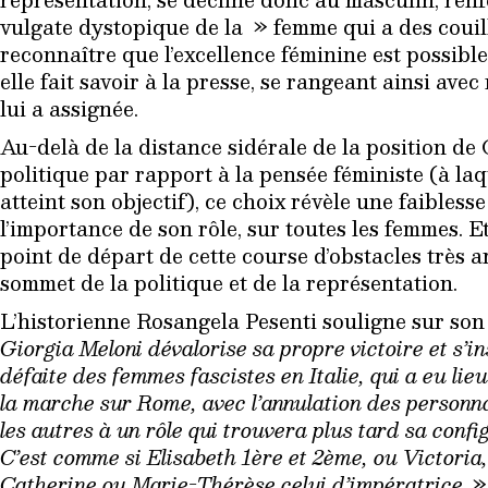
vulgate dystopique de la » femme qui a des cou
reconnaître que l’excellence féminine est possibl
elle fait savoir à la presse, se rangeant ainsi avec
lui a assignée.
Au-delà de la distance sidérale de la position de
politique par rapport à la pensée féministe (à laq
atteint son objectif), ce choix révèle une faibles
l’importance de son rôle, sur toutes les femmes. Et
point de départ de cette course d’obstacles très a
sommet de la politique et de la représentation.
L’historienne Rosangela Pesenti souligne sur so
Giorgia Meloni dévalorise sa propre victoire et s’in
défaite des femmes fascistes en Italie, qui a eu li
la marche sur Rome, avec l’annulation des personna
les autres à un rôle qui trouvera plus tard sa confi
C’est comme si Elisabeth 1ère et 2ème, ou Victoria, 
Catherine ou Marie-Thérèse celui d’impératrice.
» 