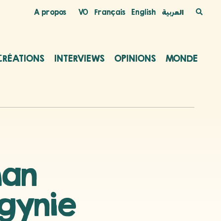
A propos
VO
Français
English
العربية
CRÉATIONS
INTERVIEWS
OPINIONS
MONDE
man
ogynie