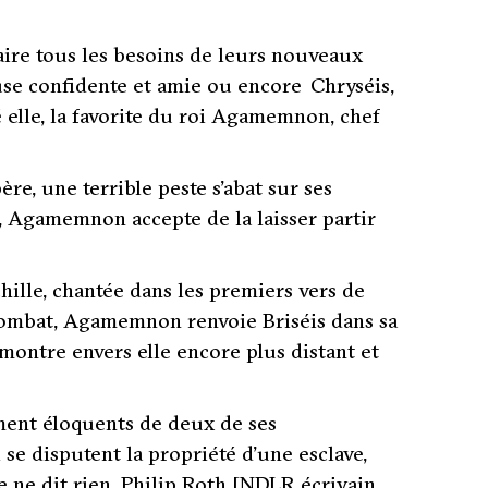
aire tous les besoins de leurs nouveaux
euse confidente et amie ou encore Chryséis,
é elle, la favorite du roi Agamemnon, chef
re, une terrible peste s’abat sur ses
u, Agamemnon accepte de la laisser partir
hille, chantée dans les premiers vers de
u combat, Agamemnon renvoie Briséis dans sa
 montre envers elle encore plus distant et
ent éloquents de deux de ses
e disputent la propriété d’une esclave
,
e ne dit rien. Philip Roth
[NDLR écrivain