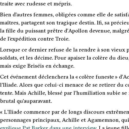
traite avec rudesse et mépris.
Bien d’autres femmes, obligées comme elle de satisf
maîtres, partagent son tragique destin. Ifi, sa préci
la fille du puissant prêtre d’Apollon devenue, malgr
de l’expédition contre Troie.
Lorsque ce dernier refuse de la rendre à son vieux pè
soldats, et les décime. Pour apaiser la colère du die
mais exige Briséis en échange.
Cet événement déclenchera la « colère funeste » d’Ac
l’Iliade. Alors que celui-ci menace de se retirer d
tente. Mais Achille, blessé par l’humiliation subie se
brutal qu’auparavant.
«
L’Iliade commence par de longs discours extrêmem
personnages principaux, Achille et Agamemnon, qui s
explique Pat Barker dans une interview
.
La jeune fill