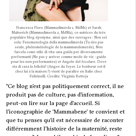
Francesca Fiore (Mammadimerda 1, MdM1) et Sarah
Malnerich (Mammadimerda 2, MdM2), co-autrices du très
populaire blog éponyme, ainsi que des ouvrages : Non sei
sola: Fenomenologia della mammadimerda (Tu n’es pas
seule, phénoménologie de la mammandemerde), Non
farcela come stile di vita: una guida per diversamente
performanti (Ne pas y arriver comme mode de vie : guide
pour les non performantes) et Angele del focolare. Dove
sta di casa la felicità? (Anges du foyer. Le bonheur est-il
chez lui à la maison ?) vient de paraître en Italie chez
Feltrinelli. Credits: Virginia Bettoja
“
Ce blog n’est pas politiquement correct, il ne
produit pas de culture, pas d’information
,
peut-on lire sur la page d’accueil.
Si
l’iconographie de ‘Mammabene’ te convient et
que tu penses qu’il est nécessaire de raconter
différemment l’histoire de la maternité, reste