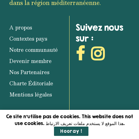
dans la région méditerranéenne.
Suivez nous
A propos
sur :
Contextes pays
Notre communauté
Devenir membre
Nos Partenaires
Charte Éditoriale
Mentions légales
Ce site n'utilise pas de cookies. This website does not
use cookies. هذا الموقع لا يستخدم ملفات تعريف الارتباط.
Découvrez notre newsletter
Hooray !