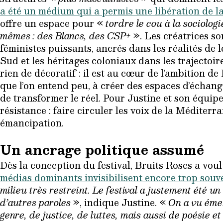
a été un médium qui a permis une libération de 
offre un espace pour «
tordre le cou à la sociolo
mêmes : des Blancs, des CSP+
». Les créatrices so
féministes puissants, ancrés dans les réalités de 
Sud et les héritages coloniaux dans les trajectoi
rien de décoratif : il est au cœur de l’ambition de 
que l’on entend peu, à créer des espaces d’échange
de transformer le réel. Pour Justine et son équipe
résistance : faire circuler les voix de la Méditerra
émancipation.
Un ancrage politique assumé
Dès la conception du festival, Bruits Roses a vou
médias dominants invisibilisent encore trop souv
milieu très restreint. Le festival a justement été u
d’autres paroles
», indique Justine. «
On a vu émer
genre, de justice, de luttes, mais aussi de poésie 