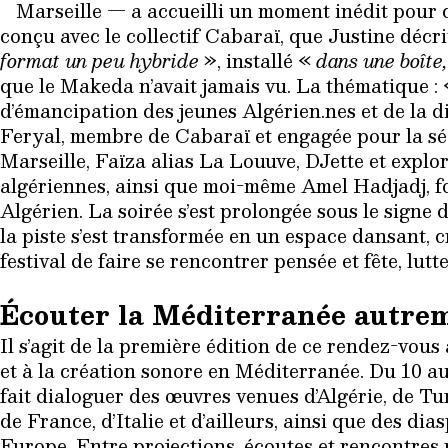
Marseille — a accueilli un moment inédit pour c
conçu avec le collectif Cabaraï, que Justine déc
format un peu hybride
», installé «
dans une boîte,
que le Makeda n’avait jamais vu. La thématique : 
d’émancipation des jeunes Algérien.nes et de la 
Feryal, membre de Cabaraï et engagée pour la séc
Marseille, Faïza alias La Louuve, DJette et expl
algériennes, ainsi que moi-même Amel Hadjadj, f
Algérien. La soirée s’est prolongée sous le signe d
la piste s’est transformée en un espace dansant, cré
festival de faire se rencontrer pensée et fête, lutte
Écouter la Méditerranée autre
Il s’agit de la première édition de ce rendez-vou
et à la création sonore en Méditerranée. Du 10 a
fait dialoguer des œuvres venues d’Algérie, de Tun
de France, d’Italie et d’ailleurs, ainsi que des d
Europe. Entre projections, écoutes et rencontres p