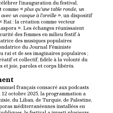
élébrer l’inauguration du festival,
rit comme «
plus qu’une table ronde, un
 avec un casque à l’oreille
», un dispositif
« Raï : la création comme vecteur
diaspora ». Les échanges réunissaient
urité des femmes en milieu festif à
oratrice des musiques populaires
ondatrice du Journal Féministe
u raï et de ses imaginaires populaires ;
atif et collectif, fidèle à la volonté du
s et joie, paroles et corps libérés.
ment
s annuel français consacré aux podcasts
u 12 octobre 2025, la programmation a
isie, du Liban, de Turquie, de Palestine,
iasporas méditerranéennes installées en
ubliques, le festival a investi plusieurs