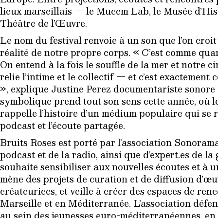
lieux marseillais — le Mucem Lab, le Musée d’Hist
Théâtre de l’Œuvre.
Le nom du festival renvoie à un son que l’on croi
réalité de notre propre corps. « C’est comme quan
On entend à la fois le souffle de la mer et notre c
relie l’intime et le collectif — et c’est exactement c
», explique Justine Perez documentariste sonore 
symbolique prend tout son sens cette année, où le
rappelle l’histoire d’un médium populaire qui se r
podcast et l’écoute partagée.
Bruits Roses est porté par l’association Sonoram
podcast et de la radio, ainsi que d’expert.es de l
souhaite sensibiliser aux nouvelles écoutes et à 
mène des projets de curation et de diffusion d’
créateurices, et veille à créer des espaces de ren
Marseille et en Méditerranée. L’association défen
au sein des jeunesses euro-méditerranéennes, en