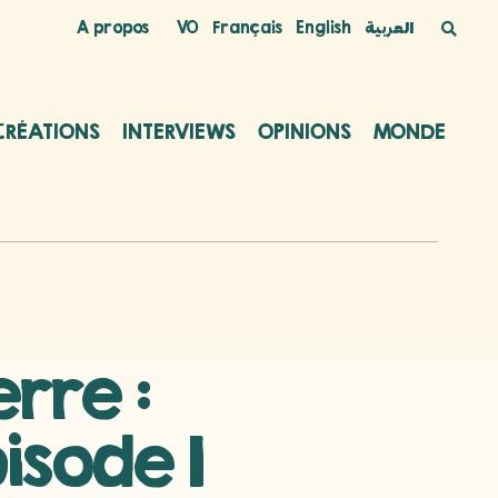
A propos
VO
Français
English
العربية
CRÉATIONS
INTERVIEWS
OPINIONS
MONDE
rre :
isode 1