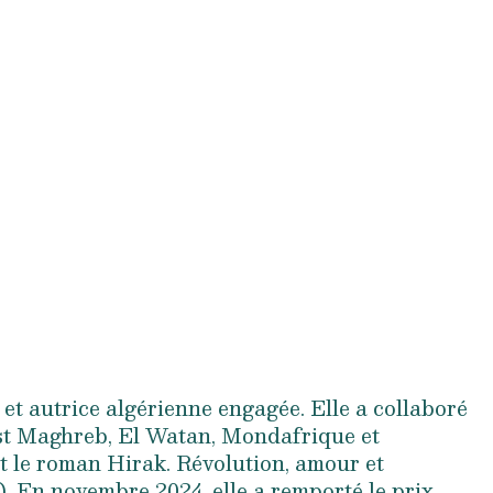
 et autrice algérienne engagée. Elle a collaboré
st Maghreb, El Watan, Mondafrique et
it le roman Hirak. Révolution, amour et
. En novembre 2024, elle a remporté le prix