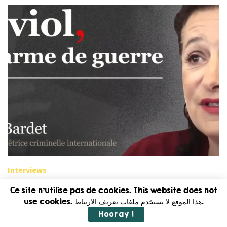
Interviews
Céline Bardet, juriste internationale : « Il n’y
Ce site n'utilise pas de cookies. This website does not
a quasiment aucun financement dédié à la
use cookies. هذا الموقع لا يستخدم ملفات تعريف الارتباط.
documentation des violences sexuelles en
temps de conflit »
Hooray !