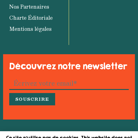
Nos Partenaires
Charte Éditoriale
Mentions légales
Découvrez notre newsletter
© 2026 Medfeminiswiya – Réseau méditerranéen
Ce site n'utilise pas de cookies. This website does not