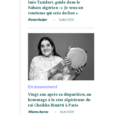
Inès Tazidert, guide dans le
Sahara algérien : « Je veux un
tourisme qui crée du lien »
Rania Hadjer
1 juillet 2026
En mouvement
Vingt ans après sa disparition, un
hommage à la star algérienne du
raï Cheikha Rimitti à Paris
Wiame Awres
8 juin 2026