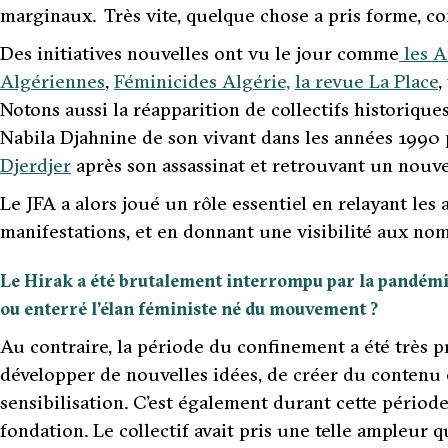
marginaux. Très vite, quelque chose a pris forme, c
Des initiatives nouvelles ont vu le jour comme
les A
Algériennes
,
Féminicides Algérie,
la revue La Place
,
Notons aussi la réapparition de collectifs historiqu
Nabila Djahnine de son vivant dans les années 1990
Djerdjer
après son assassinat et retrouvant un nouve
Le JFA a alors joué un rôle essentiel en relayant les 
manifestations, et en donnant une visibilité aux nom
Le Hirak a été brutalement interrompu par la pandémie
ou enterré l’élan féministe né du mouvement ?
Au contraire, la période du confinement a été très 
développer de nouvelles idées, de créer du contenu 
sensibilisation. C’est également durant cette période
fondation. Le collectif avait pris une telle ampleur q