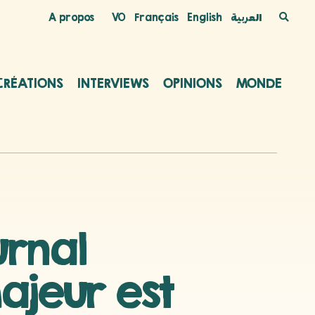
A propos
VO
Français
English
العربية
CRÉATIONS
INTERVIEWS
OPINIONS
MONDE
urnal
ajeur est