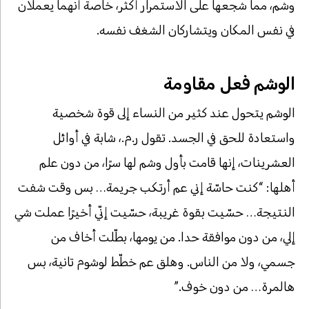
وشم، مما شجعها على الاستمرار أكثر، خاصة أنهما يعملان
في نفس المكان ويتشاركان الشغف نفسه.
الوشم فعل مقاومة
الوشم يتحول عند كثير من النساء إلى قوة شخصية
واستعادة للحق في الجسد. تقول ر.م.، شابة في أوائل
العشرينات، إنها قامت بأول وشم لها سرًا، من دون علم
أهلها: “كنت حاسّة إني عم أرتكب جريمة… بس وقت شفت
النتيجة… حسّيت بقوة غريبة، حسّيت إنّي أخيرًا عملت شي
إلي، من دون موافقة حدا. من يومها، بطّلت أخاف من
جسمي، ولا من الناس. وهلق عم خطّط لوشوم تانية، بس
هالمرة… من دون خوف.”