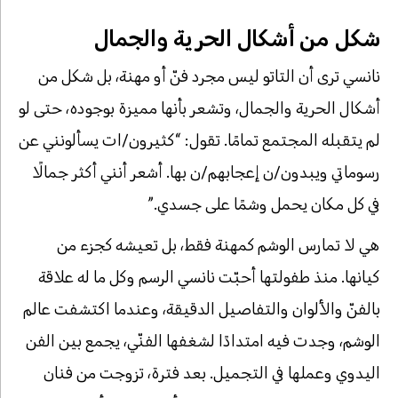
شكل من أشكال الحرية والجمال
نانسي ترى أن التاتو ليس مجرد فنّ أو مهنة، بل شكل من
أشكال الحرية والجمال، وتشعر بأنها مميزة بوجوده، حتى لو
لم يتقبله المجتمع تمامًا. تقول: “كثيرون/ات يسألونني عن
رسوماتي ويبدون/ن إعجابهم/ن بها. أشعر أنني أكثر جمالًا
في كل مكان يحمل وشمًا على جسدي.”
هي لا تمارس الوشم كمهنة فقط، بل تعيشه كجزء من
كيانها. منذ طفولتها أحبّت نانسي الرسم وكل ما له علاقة
بالفنّ والألوان والتفاصيل الدقيقة، وعندما اكتشفت عالم
الوشم، وجدت فيه امتدادًا لشغفها الفنّي، يجمع بين الفن
اليدوي وعملها في التجميل. بعد فترة، تزوجت من فنان