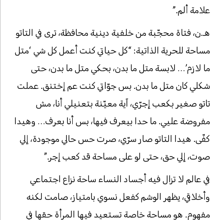
علامة ألم.”
هـ.ن، فتاة محجّبة من خلفية دينية محافظة، ترى في التاتو
مساحة للحرية الذاتية: “كل حياتي كنت أعمل كل شي ‘متل
ما لازم’… لابسة متل ما بدن، بحكي متل ما بدن، حتى
شكلي كان متل ما بدن. بس جوّاتي كنت عم إختنق. عملت
تاتو صغير بكعب إجرّي، آية معيّنة بتعنيلي أنا، مش
مفروضة عليي. ما حدا بيعرف فيها، بس أنا بعرف… وهيدا
كفّى. هيدا التاتو صار سرّي، صرت حس حالي موجودة، إلي
صوت، إلي حق، حتى لو على مساحة قد كعب إجر.”
في عالم لا تزال فيه أجساد النساء ساحة نزاع اجتماعي
وأخلاقي، يظهر الوشم كفعل نسوي بامتياز، صامت لكنه
مفهوم. هو مساحة خاصة تستعيد فيها المرأة حقها في