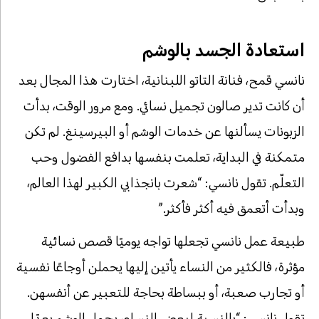
استعادة الجسد بالوشم
نانسي قمح، فنانة التاتو اللبنانية، اختارت هذا المجال بعد
أن كانت تدير صالون تجميل نسائي. ومع مرور الوقت، بدأت
الزبونات يسألنها عن خدمات الوشم أو البيرسينغ. لم تكن
متمكنة في البداية، تعلمت بنفسها بدافع الفضول وحب
التعلّم. تقول نانسي: “شعرت بانجذابي الكبير لهذا العالم،
وبدأت أتعمق فيه أكثر فأكثر.”
طبيعة عمل نانسي تجعلها تواجه يوميًا قصص نسائية
مؤثرة، فالكثير من النساء يأتين إليها يحملن أوجاعًا نفسية
أو تجارب صعبة، أو ببساطة بحاجة للتعبير عن أنفسهن.
تقول نانسي: “بالنسبة لبعض النساء، يحمل الوشم بعدًا