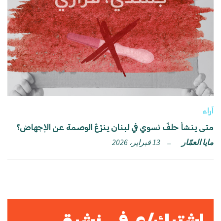
آراء
متى ينشأ حلفٌ نسوي في لبنان ينزَعُ الوصمة عن الإجهاض؟
مايا العمّار
13 فبراير، 2026
اشترك/ي في نشرة