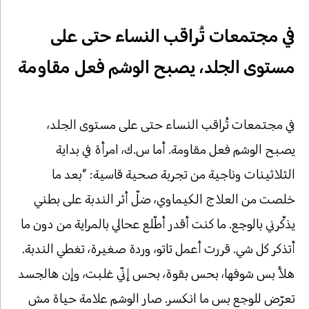
في مجتمعات تُراقب النساء حتى على
مستوى الجلد، يصبح الوشم فعل مقاومة
في مجتمعات تُراقب النساء حتى على مستوى الجلد،
يصبح الوشم فعل مقاومة. أما س.ك، امرأة في بداية
الثلاثينات وناجية من تجربة صحية قاسية: “بعد ما
خلصت من العلاج الكيماوي، ضلّ أثر الندبة على بطني
يذكّرني بالوجع. ما كنت أقدر أطّلع عحالي بالمراية من دون ما
أتذكر كل شي. قررت أعمل تاتو، وردة صغيرة، تغطي الندبة.
هلأ بس شوفها، بحس بقوة، بحس إنّي غلبت، وإن هالجسد
تعرّض للوجع بس ما انكسر. صار الوشم علامة حياة مش