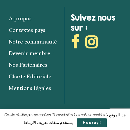
Suivez nous
A propos
sur :
Contextes pays
Notre communauté
Devenir membre
Nos Partenaires
Charte Éditoriale
Mentions légales
Ce site n'utilise pas de cookies. This website does not use cookies. هذا الموقع لا
Découvrez notre newsletter
يستخدم ملفات تعريف الارتباط.
Hooray !