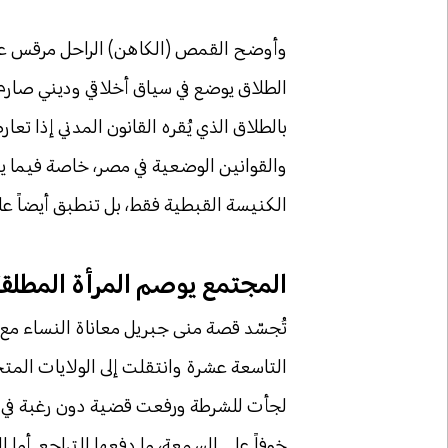
وأوضح القمص (الكاهن) الراحل مرقس عزيز
الطلاق يوضع في سياق أخلاقي وديني صارم، 
بالطلاق الذي يُقره القانون المدني إذا تعا
والقوانين الوضعية في مصر، خاصة فيما يت
الكنيسة القبطية فقط، بل تنطبق أيضاً عل
المجتمع يوصم المرأة المطلق
تُجسّد قصة منى جبريل معاناة النساء م
التاسعة عشرة وانتقلت إلى الولايات الم
لجأت للشرطة ورفعت قضية دون رغبة في إيذ
خوفاً على السمعة، ما دفعها للتراجع. أما 