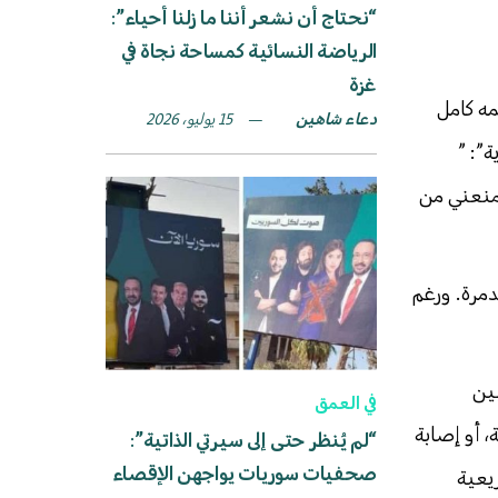
“نحتاج أن نشعر أننا ما زلنا أحياء”:
الرياضة النسائية كمساحة نجاة في
غزة
مه كامل
دعاء شاهين
15 يوليو، 2026
”: ”
منعني من
مرة. ورغم
يين
في العمق
 أو إصابة
“لم يُنظر حتى إلى سيرتي الذاتية”:
صحفيات سوريات يواجهن الإقصاء
يعية