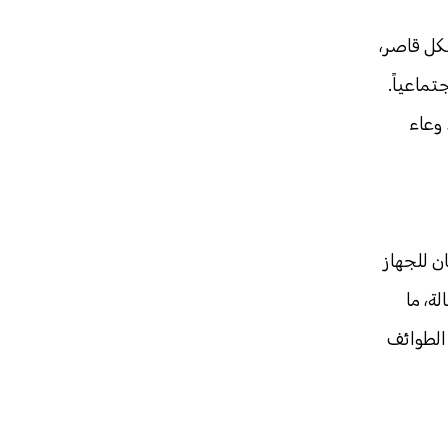
شكل قاصر،
تماعياً.
 وعاء
، أفاد بيان للجهاز
صاء بأن عدد حالات الطلاق المسجلة لدى الطائفة الأرثوذكسية بلغ 32414 حالة، ما
لت 500 حالة في الطائفة الإنجيلية، و1232 حالة في الطوائف