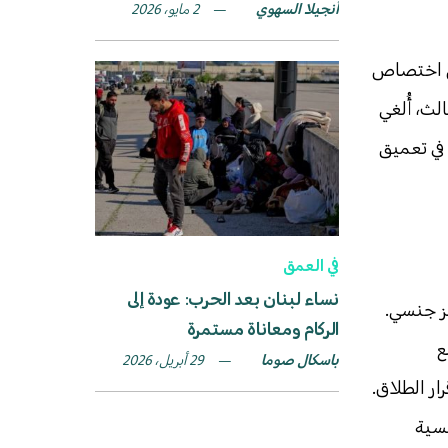
آنجيلا السهوي
2 مايو، 2026
صبحت قضايا الطلاق من اختصاص
تولي البابا شنودة الثالث، أُلغي
 في تعميق
في العمق
نساء لبنان بعد الحرب: عودة إلى
ز جنسي.
الركام ومعاناة مستمرة
ع
باسكال صوما
29 أبريل، 2026
ار الطلاق.
سية