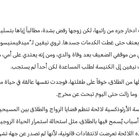
ار جزء من راتبها، لكن زوجها رفض بشدة، مطالباً إياها بتسلي
ا بعنف حتى غطت الكدمات جسدها. تروي نيفين لـ”ميدفيمنيسوية
 من موقفي الضعيف بعد وفاة والدي، ومن إنه يعتدي على أمي، 
نيفين إلى الكنيسة لطلب المساعدة لكن أحداً لم يستجب.
ن الطلاق، خوفاً على طفلتها، فوجدت نفسها عالقة في حياة مد
، وما زالت حتى اليوم تبحث عن مخرج.
ي للكنيسة الأرثوذكسية لائحة تنظم قضايا الزواج والطلاق بين المسيح
باب يُسمح فيها بالطلاق، مثل استحالة استمرار الحياة الزوجية،
ذه اللائحة تعرضت لانتقادات قانونية، لأنها لم تصدر عن جهة تشر