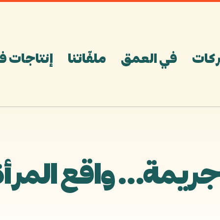
كات
في العمق
ملفّاتنا
إنتاجات ف
جريمة… واقع المرأ