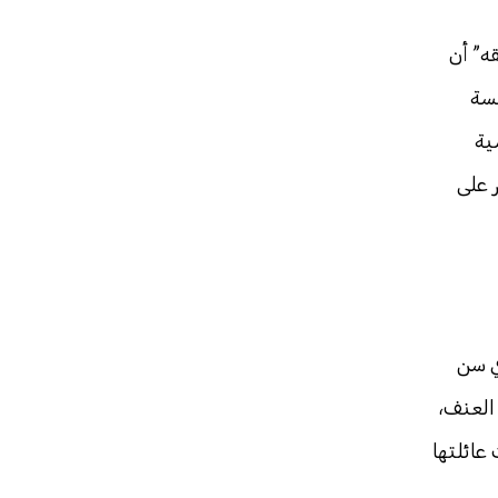
قه”
أن
يسة
ية
 على
ي سن
العنف،
عائلتها