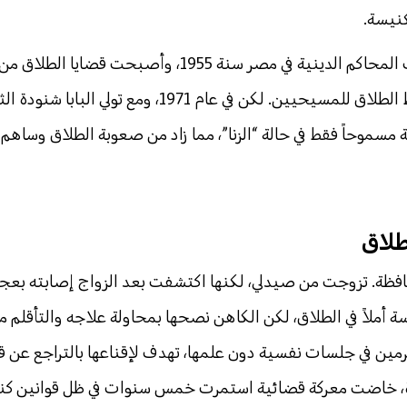
كنيسة.
بحسب كتاب “أيامي” لجمال أسعد، أُلغيت المحاكم الدينية في مصر سنة 1955، وأ
المحاكم المدنية، ما خفّف قليلاً من شروط الطلاق للمسيحيين. لكن في عام 1971، ومع 
 مسموحاً فقط في حالة “الزنا”، مما زاد من صعوبة الطلاق وساهم
طلاق
حافظة. تزوجت من صيدلي، لكنها اكتشفت بعد الزواج إصابته بعج
ملاً في الطلاق، لكن الكاهن نصحها بمحاولة علاجه والتأقلم م
رمين في جلسات نفسية دون علمها، تهدف لإقناعها بالتراجع عن قر
حدة، خاضت معركة قضائية استمرت خمس سنوات في ظل قوانين كن