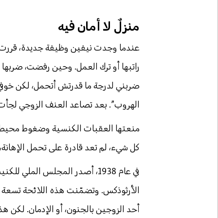
منزلٌ لا أمان فيه
عندما وجدت نيفين وظيفة جديدة، قررت ادخ
راتبها أو ترك العمل. وحين رفضت، ضربه
ضربني لدرجة ما قدرتش أتحمل، لكن خوفي
الهروب”. بعد تصاعد العنف الزوجي لجأت 
منعتها العقبات الكنسية وضغوط محيطها م
كل شيء، لم تعد قادرة على تحمل الإهانة
في عام 1938، أصدر المجلس المل
الأرثوذكس. وتضمّنت هذه اللائحة تسعة أس
أحد الزوجين بالجنون، أو الإدمان. لكن ه