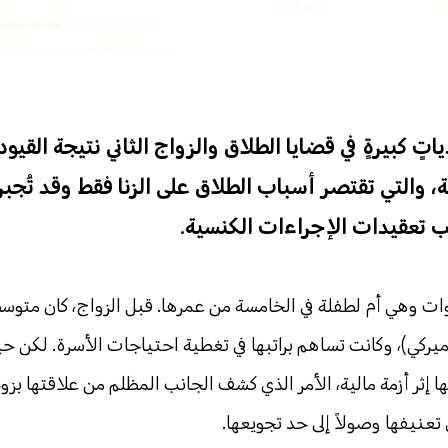
ٍ كبيرةٍ في قضايا الطلاق والزواج الثاني نتيجة القيود
ة، والتي تقتصر أسباب الطلاق على الزنا فقط وقد تُج
سبب تعقيدات الإجراءات الكنسية.
ماً، منذ سبع سنوات وهي أم لطفلة في الخامسة من عمرها. قبل الزواج، كان متو
ي 20 ألف جنيه (400 دولارٍ أميركي)، وكانت تساهم براتبها في تغطية احتياجات الأسرة. لكن ح
ثر أزمة مالية، الأمر الذي كشف الجانب المظلم من علاقتها بزوجه
تعنيفها وصولاً إلى حد تجويعها.