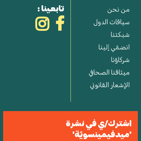
تابعينا :
من نحن
سياقات الدول
شبكتنا
انضمّي إلينا
شركاؤنا
ميثاقنا الصحافي
الإشعار القانوني
اشترك/ي في نشرة
'ميدفيمينسويّة'