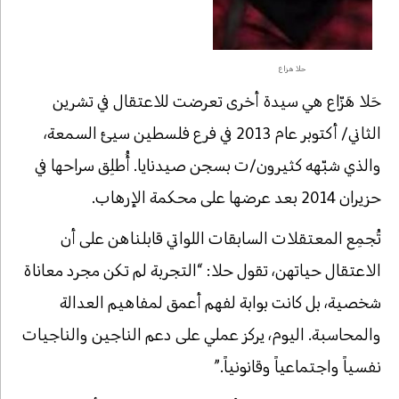
حلا هزاع
حَلا هَزّاع هي سيدة أخرى تعرضت للاعتقال في تشرين
الثاني/ أكتوبر عام 2013 في فرع فلسطين سيئ السمعة،
والذي شبّهه كثيرون/ت بسجن صيدنايا. أُطلِق سراحها في
حزيران 2014 بعد عرضها على محكمة الإرهاب.
تُجمِع المعتقلات السابقات اللواتي قابلناهن على أن
الاعتقال حياتهن، تقول حلا: “التجربة لم تكن مجرد معاناة
شخصية، بل كانت بوابة لفهم أعمق لمفاهيم العدالة
والمحاسبة. اليوم، يركز عملي على دعم الناجين والناجيات
نفسياً واجتماعياً وقانونياً.”