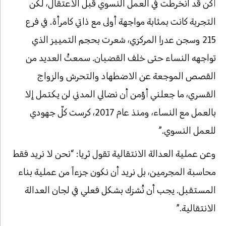
أكن قد انخرطت في العمل النسوي قبل الاعتقال، لكن
التجربة كانت بمثابة مواجهة أولى مع ذاتي كامرأة. في فرع
215 وسجن عدرا المركزي، شعرت بحجم التمييز الذي
تواجهه النساء حتى خلف القضبان. سمعتُ العديد من
القصص الموجعة عن الاضطهاد والتحرش والزواج
القسري، ما جعلني أؤمن أن نضالي المدني لن يكتمل إلا
بالعمل مع النساء، ومنذ عام 2017، كرست كلّ جهودي
للعمل النسوي.”
وعن عملية العدالة الانتقالية تقول ثريا: “نحن لا نريد فقط
محاسبة المجرمين، بل نريد أن نكون جزءاً من عملية بناء
المستقبل. يجب أن نُشرَك بشكل فعلي في لجان العدالة
الانتقالية.”