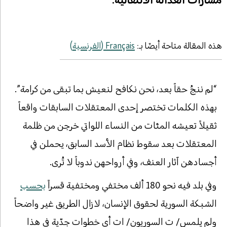
هذه المقالة متاحة أيضًا بـ:
Français
(
الفرنسية
)
“لم ننجُ حقاً بعد، نحن نكافح لنعيش بما تبقى من كرامة”.
بهذه الكلمات تختصر إحدى المعتقلات السابقات واقعاً
ثقيلاً تعيشه المئات من النساء اللواتي خرجن من ظلمة
المعتقلات بعد سقوط نظام الأسد السابق، يحملن في
أجسادهن آثار العنف، وفي أرواحهن ندوباً لا تُرى.
وفي بلد فيه نحو 180 ألف مختفي ومختفية قسراً
بحسب
الشبكة السورية لحقوق الإنسان، لازال الطريق غير واضحاً
ولم يلمس/ ت السوريون/ ات أي خطوات جدّية في هذا