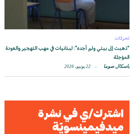
تحركات
“ذهبت إلى بيتي ولم أجده”: لبنانيات في مهب التهجير والعودة
المؤجلة
باسكال صوما
22 يونيو، 2026
اشترك/ي في نشرة
ميدفيمينسويّة